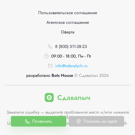
Пользовательское соглашение
Агентское соглашение
Оферта
8 (800) 511-38-23
09:00 - 18:00, Пн - Пт
info@sdavalych.ru
разработано
Bots House
© Сдавалыч 2026
Заметили ошибку — выделите проблемное место и/или нажмите
Ctrl-Enter
Позвонить
Показать на карте
Цены пунктов приема на сайте не являются публичной офертой.