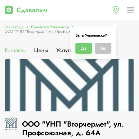
Все города
Приёмки в Ульяновске
ООО "УНП "Вторчермет", ул. Профсоюзная, д. 64А
Вы в Ульяновске?
Да
Нет
Контакты
Цены
Услуги
О компании
ООО "УНП "Вторчермет", ул.
Профсоюзная, д. 64А