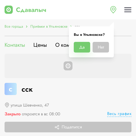
Все города
Приёмки в Ульяновске
сск
Вы в Ульяновске?
Контакты
Цены
О компании
Да
Нет
с
сск
улица Шевченко, 47
Весь график
Закрыто
откроется в вс 08:00
Поделится