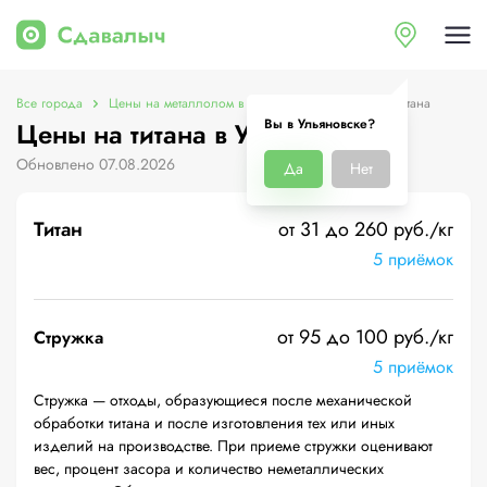
Все города
Цены на металлолом в Ульяновске
Цены на титана
Вы в Ульяновске?
Цены на титана в Ульяновске
Обновлено 07.08.2026
Да
Нет
Титан
от 31 до 260 руб./кг
5 приёмок
от 95 до 100 руб./кг
Стружка
5 приёмок
Стружка — отходы, образующиеся после механической
обработки титана и после изготовления тех или иных
изделий на производстве. При приеме стружки оценивают
вес, процент засора и количество неметаллических