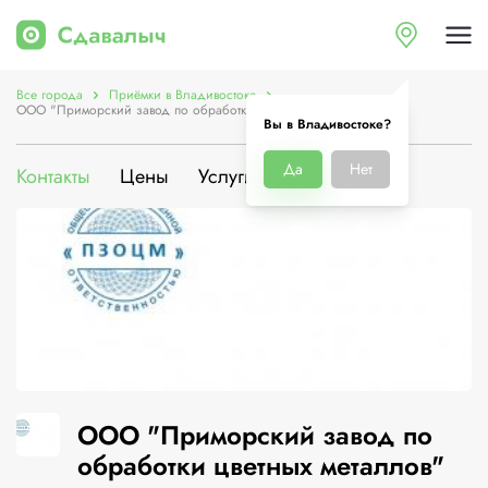
Все города
Приёмки в Владивостоке
ООО "Приморский завод по обработки цветных металлов"
Вы в Владивостоке?
Да
Нет
Контакты
Цены
Услуги
О компании
ООО "Приморский завод по
обработки цветных металлов"