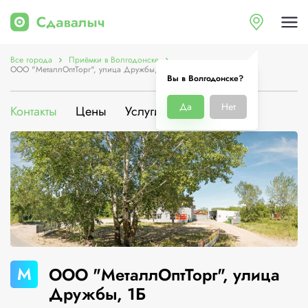
Все города
Приёмки в Волгодонске
ООО "МеталлОптТорг", улица Дружбы, 1Б
Вы в Волгодонске?
Да
Нет
Контакты
Цены
Услуги
О компании
М
ООО "МеталлОптТорг", улица
Дружбы, 1Б