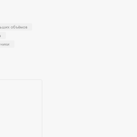
льших объёмов
а
зчики