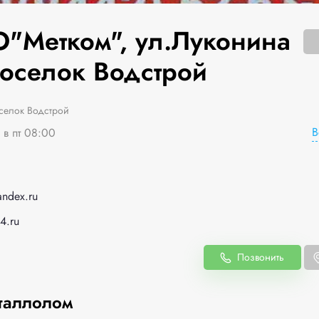
"Mетком", ул.Луконина
поселок Водстрой
селок Водстрой
В
 в пт 08:00
ndex.ru
4.ru
Позвонить
таллолом