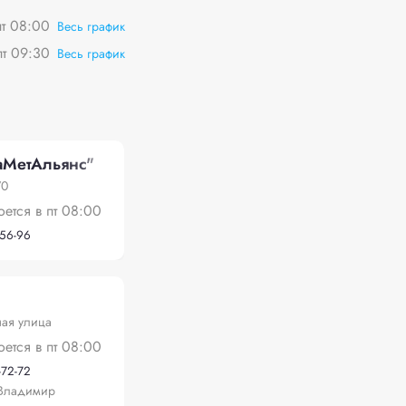
пт 08:00
Весь график
пт 09:30
Весь график
аМетАльянс"
70
оется в пт 08:00
-56-96
ная улица
оется в пт 08:00
-72-72
Владимир