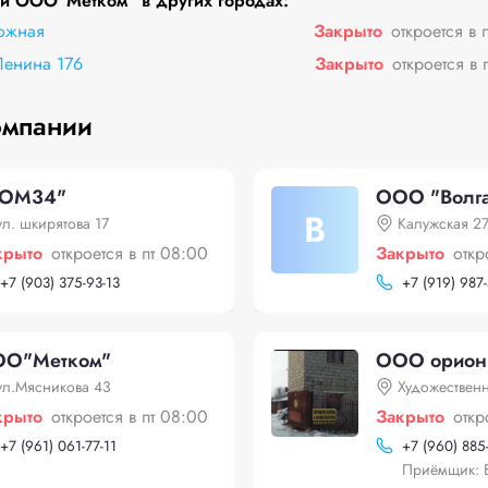
и ООО"Mетком" в других городах:
ожная
Закрыто
откроется в 
Ленина 176
Закрыто
откроется в 
омпании
ОМ34"
ООО "Волг
В
ул. шкирятова 17
Калужская 2
крыто
откроется в пт 08:00
Закрыто
откр
+
7 (903) 375-93-13
+
7 (919) 987
О"Mетком"
ООО орион
ул.Мясникова 43
Художествен
крыто
откроется в пт 08:00
Закрыто
откр
+
7 (961) 061-77-11
+
7 (960) 885
Приёмщик: 