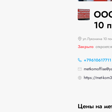
ООО
10 
ул.Луконина 10 по
Закрыто
откроется
+79610617711
metkomoffise@ya
https://met-kom3
Цены на ме