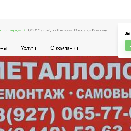
в Волгограде
ООО"Mетком", ул.Луконина 10 поселок Водстрой
Вы
ены
Услуги
О компании