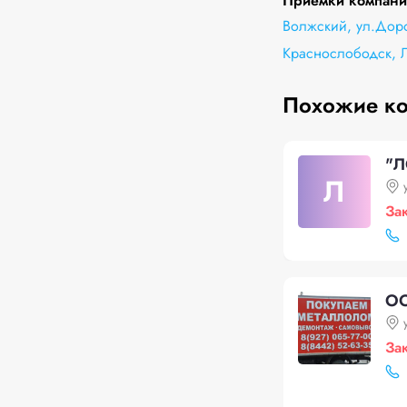
Приемки компани
Волжский, ул.Дор
Краснослободск, 
Похожие к
"Л
Л
За
ОО
За