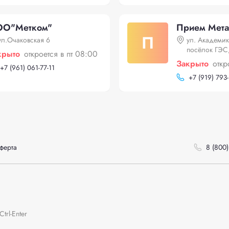
О"Mетком"
Прием Мет
П
ул.Очаковская 6
ул. Академик
посёлок ГЭС
крыто
откроется в пт 08:00
Закрыто
откр
+
7 (961) 061-77-11
+
7 (919) 793
ферта
8 (800)
rl-Enter