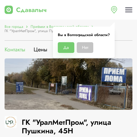
Все города
Приёмки в Волгоградской области
ГК "УралМетПром", улица Пушкина, 45Н
Вы в Волгоградской области?
Да
Нет
Контакты
Цены
Услуги
О компании
ГК "УралМетПром", улица
Пушкина, 45Н