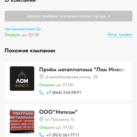
О компании
Другие приёмки компании в этом городе
песчанокопская 2а
Весь график
Открыто
до 22:00
Похожие компании
Приём металлолома "Лом Инвест"
Джаныбековская улица, 2Б
Открыто
до 21:00
+
7 (844) 245-98-91
ООО"Mетком"
ул.Луконина 16
Открыто
до 19:00
+
7 (961) 061-77-11