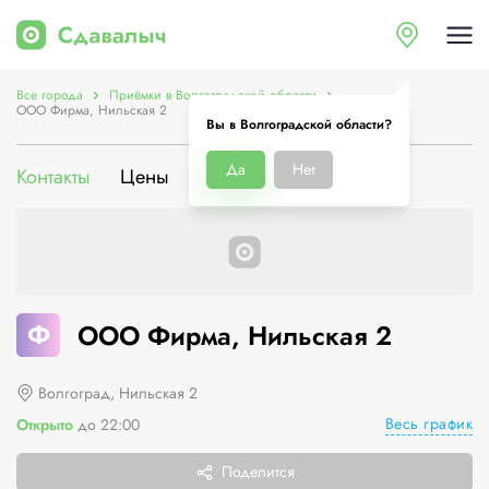
Все города
Приёмки в Волгоградской области
ООО Фирма, Нильская 2
Вы в Волгоградской области?
Да
Нет
Контакты
Цены
Услуги
О компании
Ф
ООО Фирма, Нильская 2
Волгоград, Нильская 2
Весь график
Открыто
до 22:00
Поделится