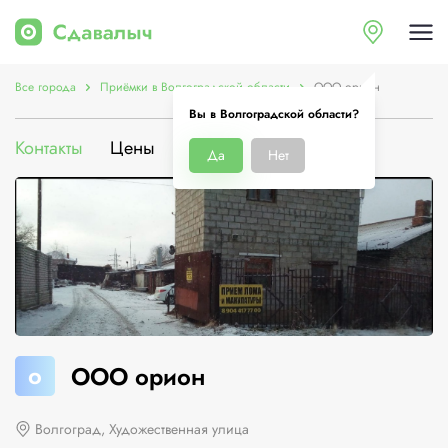
Все города
Приёмки в Волгоградской области
ООО орион
Вы в Волгоградской области?
Контакты
Цены
Услуги
О компании
Да
Нет
о
ООО орион
Волгоград, Художественная улица