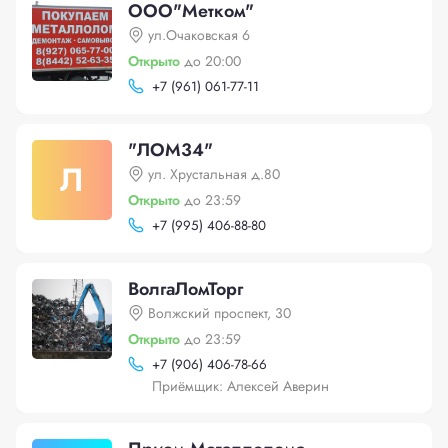
ООО"Mетком"
ул.Очаковская 6
Открыто
до 20:00
+
7 (961) 061-77-11
"ЛОМ34"
Л
ул. Хрустальная д.80
Открыто
до 23:59
+
7 (995) 406-88-80
ВолгаЛомТорг
Волжский проспект, 30
Открыто
до 23:59
+
7 (906) 406-78-66
Приёмщик: Алексей Аверин