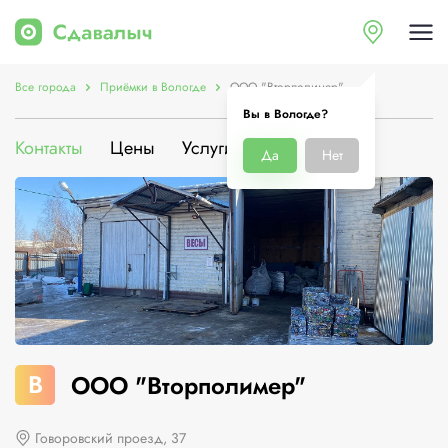
Все города
Приёмки в Вологде
ООО "Вторполимер"
Вы в Вологде?
Контакты
Цены
Услуги
О компании
Да
Нет
В
ООО "Вторполимер"
Говоровский проезд, 37