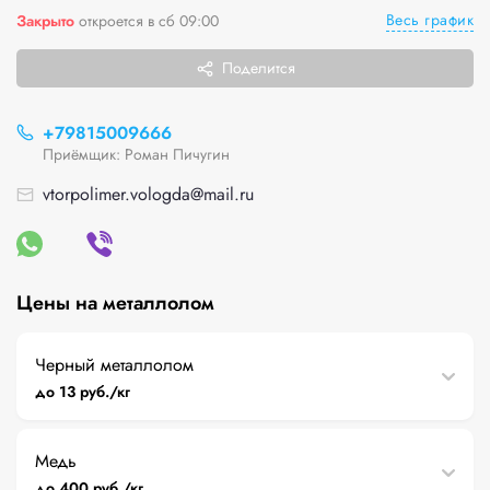
Весь график
Закрыто
откроется в сб 09:00
Поделится
+79815009666
Приёмщик: Роман Пичугин
vtorpolimer.vologda@mail.ru
Цены на металлолом
Черный металлолом
до 13 руб./кг
Медь
до 400 руб./кг