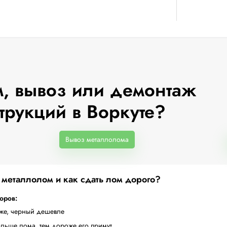
, вывоз или демонтаж
трукций в Воркуте?
Вывоз металлолома
а металлолом и как сдать лом дорого?
торов:
оже, черный дешевле
ольше лома, тем дороже его примут