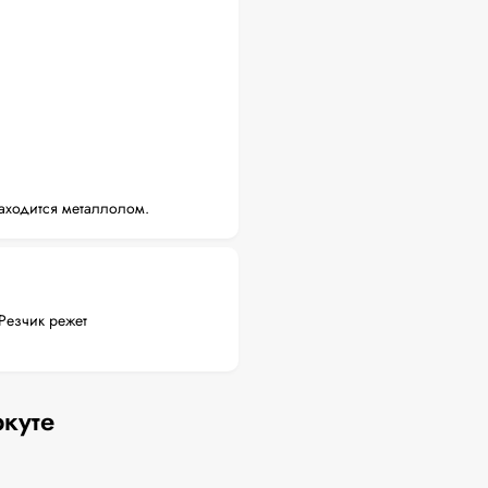
аходится металлолом.
Резчик режет
ркуте