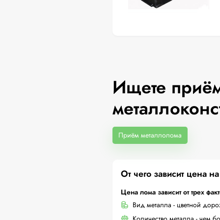
Ищете приём
металлоконс
Приём металлолома
От чего зависит цена н
Цена лома зависит от трех фак
Вид металла - цветной дор
Количество металла - чем б