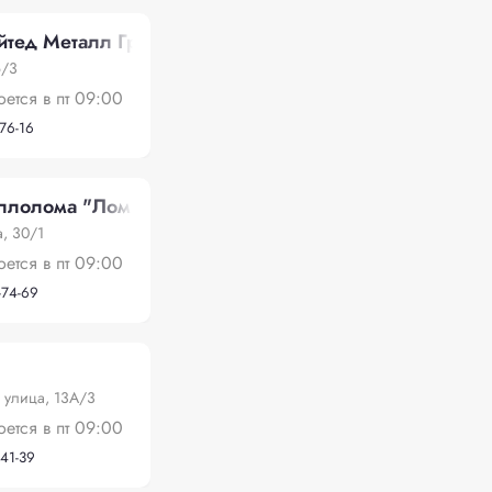
тед Металл Групп»
6/3
оется в пт 09:00
-76-16
ллолома "Лом Инвест"
, 30/1
оется в пт 09:00
-74-69
 улица, 13А/3
оется в пт 09:00
-41-39