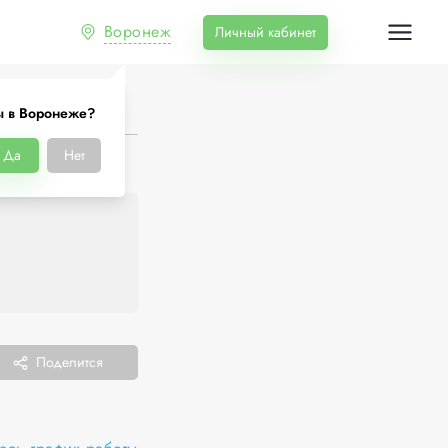
Воронеж
Личный кабинет
ы в Воронеже?
Да
Нет
Поделится