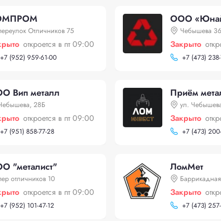
ОМПРОМ
ООО «Юнай
переулок Отличников 75
Чебышева 3
крыто
откроется в пт 09:00
Закрыто
откр
+
7 (952) 959-61-00
+
7 (473) 238
О Вип металл
Приём мета
Чебышева, 28Б
ул. Чебышева
крыто
откроется в пт 09:00
Закрыто
откр
+
7 (951) 858-77-28
+
7 (473) 200
О "металист"
ЛомМет
пер отличников 10
Баррикадная
крыто
откроется в пт 09:00
Закрыто
откр
+
7 (952) 101-47-12
+
7 (473) 257