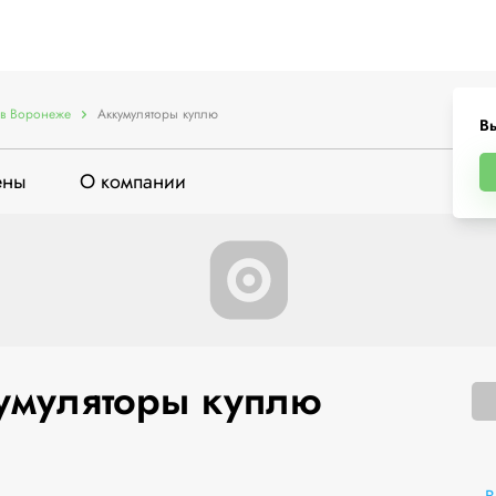
в Воронеже
Аккумуляторы куплю
В
ены
О компании
умуляторы куплю