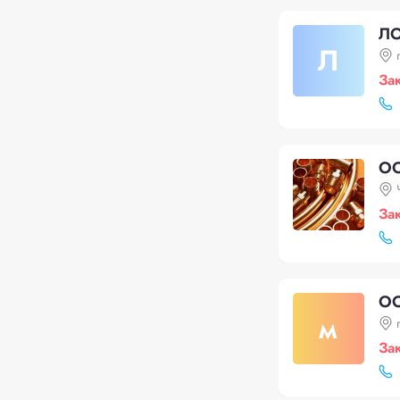
Л
Л
За
ОО
За
ОО
м
За