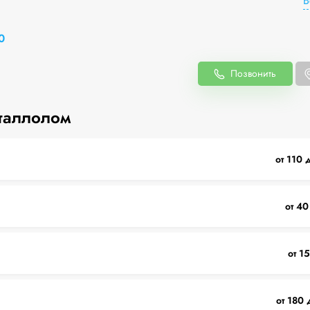
В
0
Позвонить
таллолом
от 110 
от 40
от 1
от 180 