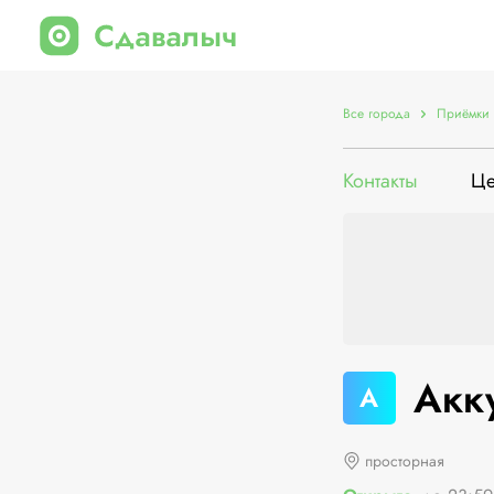
Все города
Приёмки 
Контакты
Ц
Акк
А
просторная