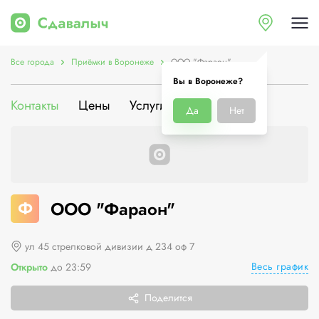
Все города
Приёмки в Воронеже
ООО "Фараон"
Вы в Воронеже?
Контакты
Цены
Услуги
О компании
Да
Нет
Ф
ООО "Фараон"
ул 45 стрелковой дивизии д 234 оф 7
Весь график
Открыто
до 23:59
Поделится