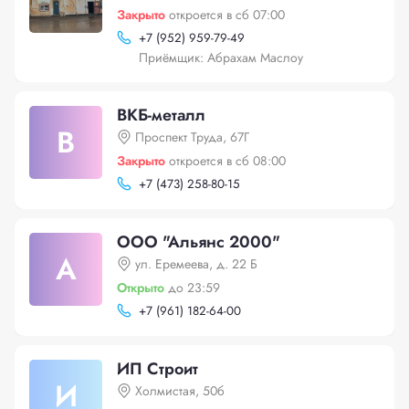
Закрыто
откроется в сб 07:00
+
7 (952) 959-79-49
Приёмщик: Абрахам Маслоу
ВКБ-металл
В
Проспект Труда, 67Г
Закрыто
откроется в сб 08:00
+
7 (473) 258-80-15
ООО "Альянс 2000"
А
ул. Еремеева, д. 22 Б
Открыто
до 23:59
+
7 (961) 182-64-00
ИП Строит
И
Холмистая, 50б