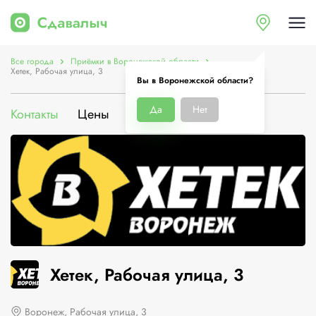
Все города
Приёмки в Воронежской области
Хетек, Рабочая улица, 3
Вы в Воронежской области?
Да
Нет
Контакты
Цены
Услуги
О компании
Хетек, Рабочая улица, 3
Воронеж, Рабочая улица, 3