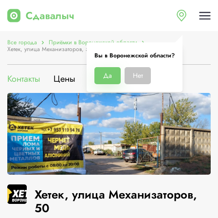
Все города
Приёмки в Воронежской области
Хетек, улица Механизаторов, 50
Вы в Воронежской области?
Да
Нет
Контакты
Цены
Услуги
О компании
Хетек, улица Механизаторов,
50