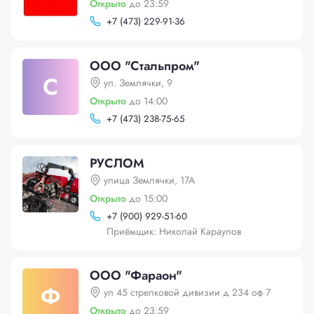
Открыто
до 23:59
+
7 (473) 229-91-36
ООО "Стальпром"
С
ул. Землячки, 9
Открыто
до 14:00
+
7 (473) 238-75-65
РУСЛОМ
улица Землячки, 17А
Открыто
до 15:00
+
7 (900) 929-51-60
Приёмщик: Николай Караулов
ООО "Фараон"
Ф
ул 45 стрелковой дивизии д 234 оф 7
Открыто
до 23:59