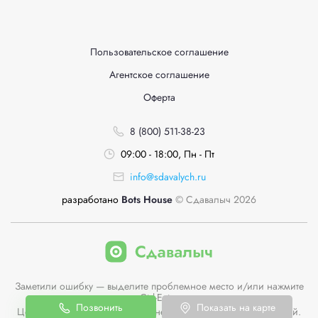
Пользовательское соглашение
Агентское соглашение
Оферта
8 (800) 511-38-23
09:00 - 18:00, Пн - Пт
info@sdavalych.ru
разработано
Bots House
© Сдавалыч 2026
Заметили ошибку — выделите проблемное место и/или нажмите
Ctrl-Enter
Позвонить
Показать на карте
Цены пунктов приема на сайте не являются публичной офертой.