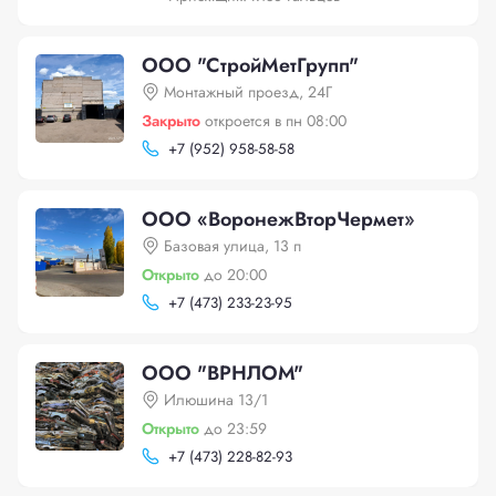
ООО "СтройМетГрупп"
Монтажный проезд, 24Г
Закрыто
откроется в пн 08:00
+
7 (952) 958-58-58
ООО «ВоронежВторЧермет»
Базовая улица, 13 п
Открыто
до 20:00
+
7 (473) 233-23-95
ООО "ВРНЛОМ"
Илюшина 13/1
Открыто
до 23:59
+
7 (473) 228-82-93