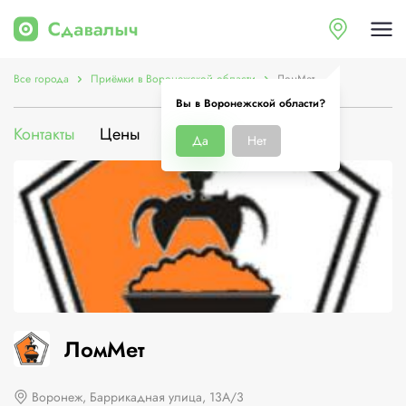
Все города
Приёмки в Воронежской области
ЛомМет
Вы в Воронежской области?
Контакты
Цены
Услуги
О компании
Да
Нет
ЛомМет
Воронеж, Баррикадная улица, 13А/3