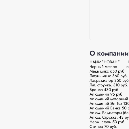
О компании
НАИМЕНОВАНЕ	ЦЕНА ЗА 1 КГ

Черный металл	от 22,5 руб.

Медь микс 650 руб.

Латунь микс 360 руб.

Лат.радиатор 350 руб.
Лат. стружка. 310 руб.

Бронза 430 руб.

Алюминий 95 руб.

Алюминий моторный	100 руб.

Алюминий Эл.Тех 130 
Алюминий Банка 50 ру
Алюм. Радиаторы (без 
Алюм. Стружка. 43 руб
Нерж. сталь 50 руб.

Свинец 70 руб.
