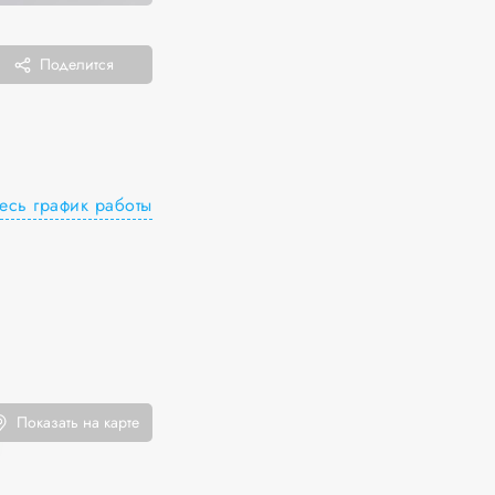
Поделится
есь график работы
Показать на карте