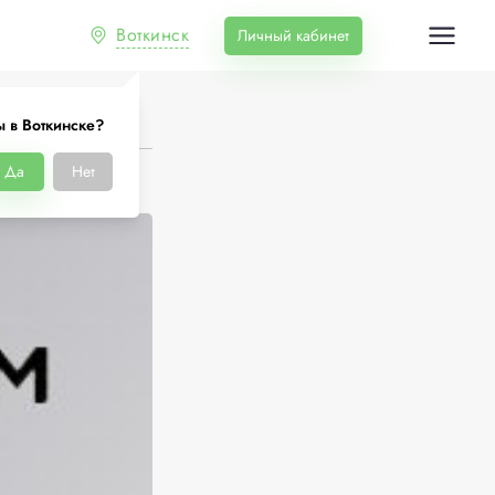
Воткинск
Личный кабинет
ы в Воткинске?
Да
Нет