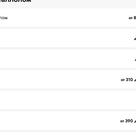
лом
от 
д
от 310 
от 390 