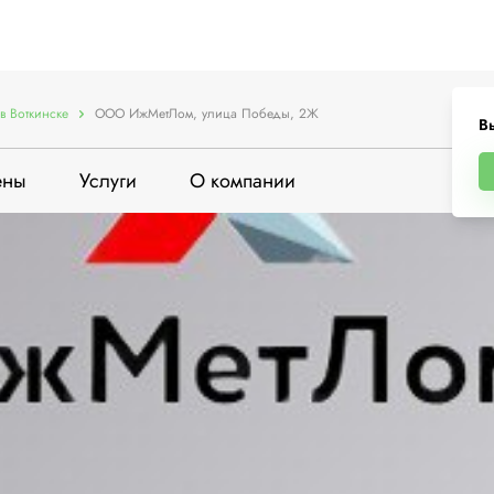
в Воткинске
ООО ИжМетЛом, улица Победы, 2Ж
В
ены
Услуги
О компании