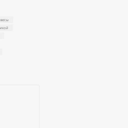
 весы
никой