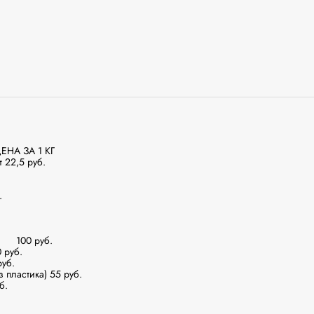


руб.

б.

пластика) 55 руб.

.
