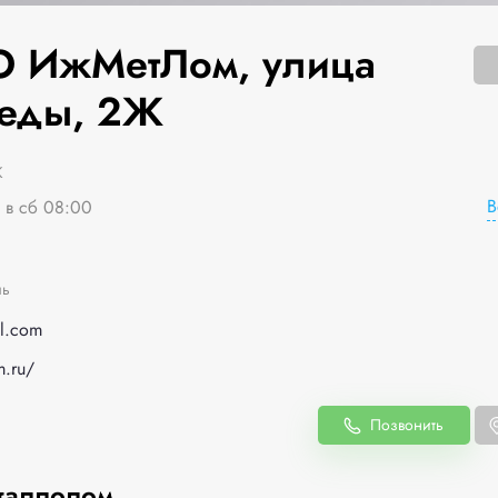
 ИжМетЛом, улица
еды, 2Ж
Ж
В
я в сб 08:00
1
ль
l.com
m.ru/
Позвонить
таллолом