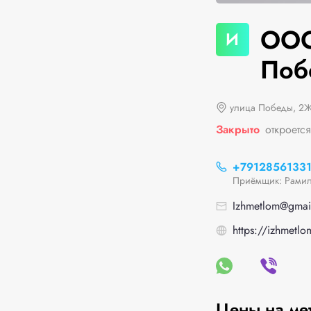
ООО
И
Поб
улица Победы, 2
Закрыто
откроетс
+7912856133
Приёмщик: Рами
Izhmetlom@gmai
https://izhmetlo
Цены на ме