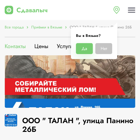
Все города
Приёмки в Вязьме
ООО " ТАЛАН ", улица Панино 26Б
Вы в Вязьме?
Контакты
Цены
Услуги
О компании
Да
Нет
ООО " ТАЛАН ", улица Панино
26Б