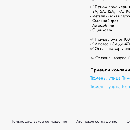
✅ Прием лома черных
- 3А; 5А; 12А; 17А; 19
- Металлическая струж
- Стальной трос

- Автомобили

- Оцинковка

✅ Прием лома от 100кг
✅ Автовесы 8м до 40т.
✅ Оплата на карту или
📞 Остались вопросы?
Приемки компани
Тюмень, улица Тим
Тюмень, улица Кон
Пользовательское соглашение
Агентское соглашение
О