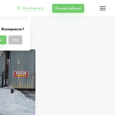
Ялуторовск
Личный кабинет
 Ялуторовске?
а
Нет