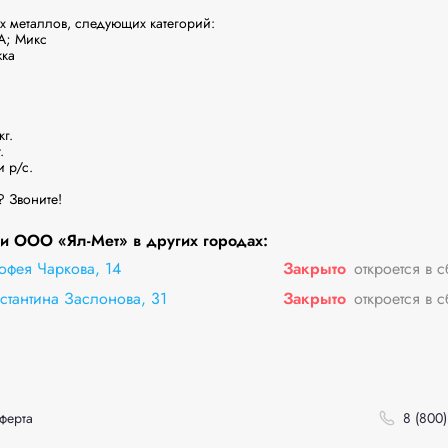
 металлов, следующих категорий:

А; Микс

ка

.



 р/с.

 Звоните!
и ООО «Ял-Мет» в других городах:
офея Чаркова, 14
Закрыто
откроется в 
стантина Заслонова, 31
Закрыто
откроется в 
ферта
8 (800)