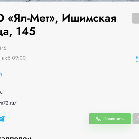
 «Ял-Мет», Ишимская
ца, 145
145
В
я в сб 09:00
0
ru
om72.ru/
Позвонить
таллолом