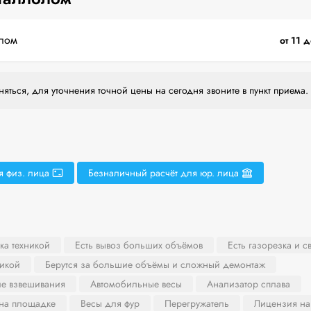
лом
от 11 
яться, для уточнения точной цены на сегодня звоните в пункт приема.
я физ. лица
Безналичный расчёт для юр. лица
ка техникой
Есть вывоз больших объёмов
Есть газорезка и с
никой
Берутся за большие объёмы и сложный демонтаж
ле взвешивания
Автомобильные весы
Анализатор сплава
 на площадке
Весы для фур
Перегружатель
Лицензия на