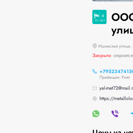
ООО
ули
Ишимская улица, 
Закрыто
откроетс
+7952347415
Приёмщик: Рият
yal-met72@mail.
https://metallol
Цены на ме