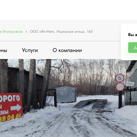
в Ялуторовске
ООО «Ял-Мет», Ишимская улица, 145
Вы в
Д
ены
Услуги
О компании