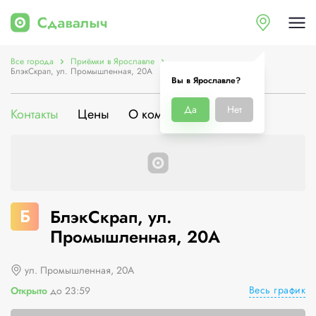
Все города
Приёмки в Ярославле
БлэкСкрап, ул. Промышленная, 20А
Вы в Ярославле?
Да
Нет
Контакты
Цены
О компании
Б
БлэкСкрап, ул.
Промышленная, 20А
ул. Промышленная, 20А
Весь график
Открыто
до 23:59