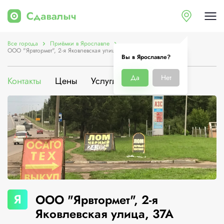
Все города
Приёмки в Ярославле
ООО "Ярвтормет", 2-я Яковлевская улица, 37А
Вы в Ярославле?
Да
Нет
Контакты
Цены
Услуги
О компании
Я
ООО "Ярвтормет", 2-я
Яковлевская улица, 37А