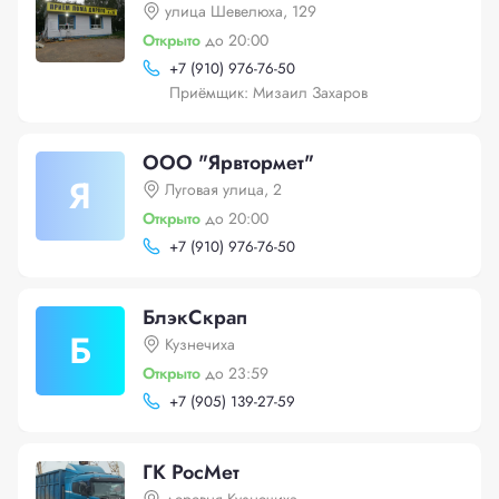
улица Шевелюха, 129
Открыто
до 20:00
+
7 (910) 976-76-50
Приёмщик: Мизаил Захаров
ООО "Ярвтормет"
Я
Луговая улица, 2
Открыто
до 20:00
+
7 (910) 976-76-50
БлэкСкрап
Б
Кузнечиха
Открыто
до 23:59
+
7 (905) 139-27-59
ГК РосМет