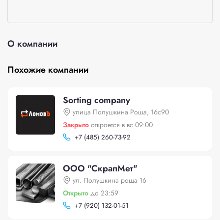
О компании
Похожие компании
Sorting company
улица Полушкина Роща, 16с90
Закрыто
откроется в вс 09:00
+
7 (485) 260-73-92
ООО "СкрапМет"
ул. Полушкина роща 16
Открыто
до 23:59
+
7 (920) 132-01-51