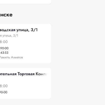
инске
водская улица, 3/1
я улица, 3/1
18:00
-90-00
-43-53
Рамиль Ахметов
тельная Торговая Компания", ГРЭС
18:00
-90-00