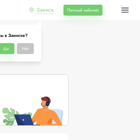
Заинск
Личный кабинет
ы в Заинске?
е
Да
Нет