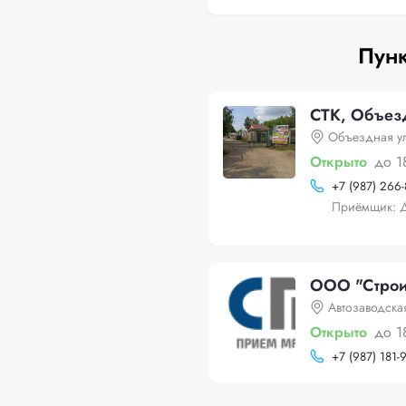
Пунк
СТК, Объез
Объездная у
Открыто
до 1
+
7 (987) 266
Приёмщик: 
ООО "Строит
Автозаводска
Открыто
до 1
+
7 (987) 181-