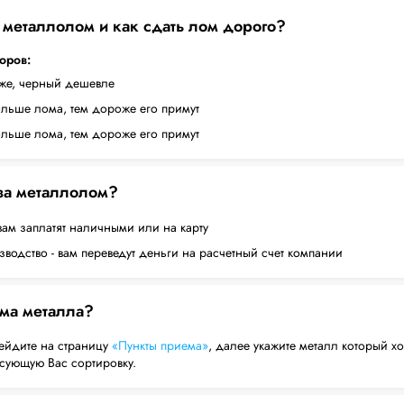
а металлолом и как сдать лом дорого?
торов:
оже, черный дешевле
ольше лома, тем дороже его примут
ольше лома, тем дороже его примут
 за металлолом?
вам заплатят наличными или на карту
водство - вам переведут деньги на расчетный счет компании
ема металла?
ейдите на страницу
«Пункты приема»
, далее укажите металл который хо
есующую Вас сортировку.