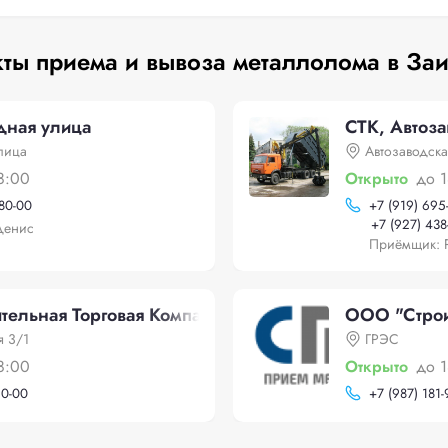
ты приема и вывоза металлолома в За
дная улица
СТК, Автоза
лица
Автозаводска
8:00
Открыто
до 
-80-00
+
7 (919) 695
+
7 (927) 438
Денис
Приёмщик: 
ельная Торговая Компания", Автозаводская 3/1
ООО "Строи
я 3/1
ГРЭС
8:00
Открыто
до 
90-00
+
7 (987) 181