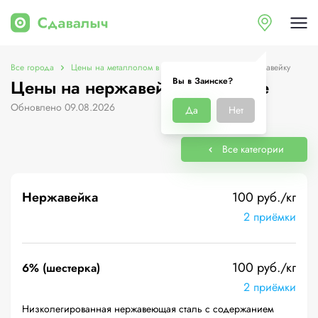
Все города
Цены на металлолом в Заинске
Цены на нержавейку
Вы в Заинске?
Цены на нержавейку в Заинске
Обновлено 09.08.2026
Да
Нет
Все категории
Нержавейка
100 руб./кг
2 приёмки
100 руб./кг
6% (шестерка)
2 приёмки
Низколегированная нержавеющая сталь с содержанием