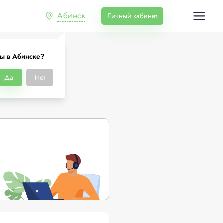
Абинск
Личный кабинет
ы в Абинске?
е
Да
Нет