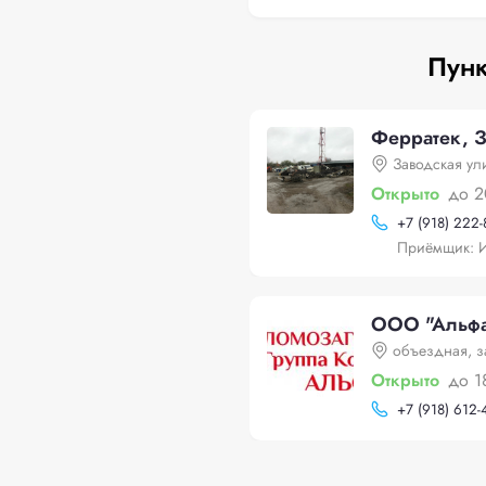
Пунк
Ферратек, З
Заводская ул
Открыто
до 2
+
7 (918) 222-
Приёмщик: 
ООО "Альфа-
объездная, з
Открыто
до 1
+
7 (918) 612-