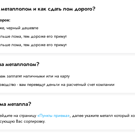
а металлолом и как сдать лом дорого?
торов:
оже, черный дешевле
ольше лома, тем дороже его примут
ольше лома, тем дороже его примут
 за металлолом?
вам заплатят наличными или на карту
водство - вам переведут деньги на расчетный счет компании
ема металла?
ейдите на страницу
«Пункты приема»
, далее укажите металл который хо
есующую Вас сортировку.