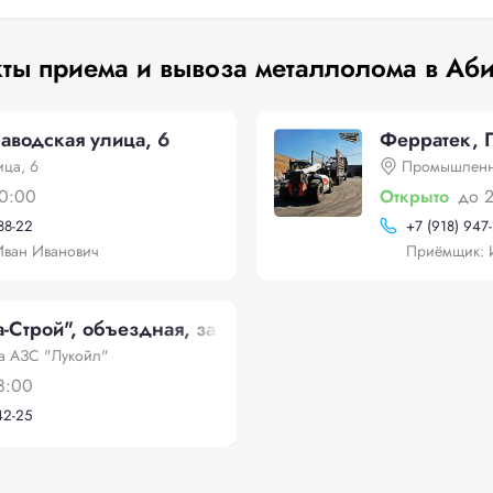
ты приема и вывоза металлолома в Аб
аводская улица, 6
Ферратек, 
ица, 6
Промышленна
0:00
Открыто
до 
88-22
+
7 (918) 947
Иван Иванович
Приёмщик: 
Строй", объездная, за АЗС "Лукойл"
а АЗС "Лукойл"
8:00
42-25