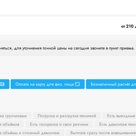
от 210 
яться, для уточнения точной цены на сегодня звоните в пункт приема.
Оплата на карту для физ. лица
Безналичный расчёт дл
ка грузчиками
Погрузка и разгрузка техникой
Есть выездные
х объёмов
Есть газорезка и свои резчики
Есть демонтаж тех
ие объёмы и сложный демонтаж
Выплата сразу после взвешивания