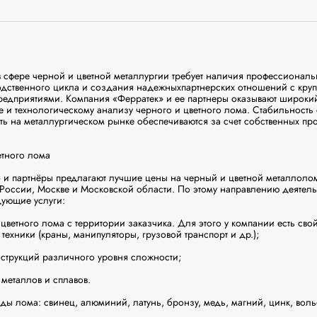
 сфере черной и цветной металлургии требует наличия профессиональ
дственного цикла и создания надежныхпартнерских отношений с круп
едприятиями. Компания «Ферратек» и ее партнеры оказывают широкий с
ке и технологическому анализу черного и цветного лома. Стабильность с
ь на металлургическом рынке обеспечиваются за счет собственных про
тного лома

 и партнёры предлагают лучшие цены на черный и цветной металлоло
России, Москве и Московской области. По этому направлению деятель
ующие услуги:

цветного лома с территории заказчика. Для этого у компании есть свой 
ехники (краны, манипуляторы, грузовой транспорт и др.);

струкций различного уровня сложности;

металлов и сплавов.

ы лома: свинец, алюминий, латунь, бронзу, медь, магний, цинк, вольф