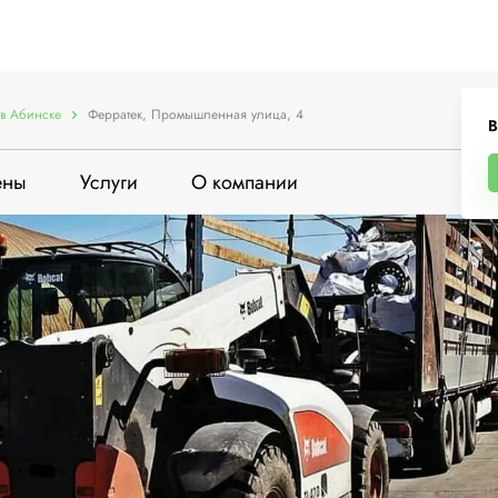
в Абинске
Ферратек, Промышленная улица, 4
В
ены
Услуги
О компании