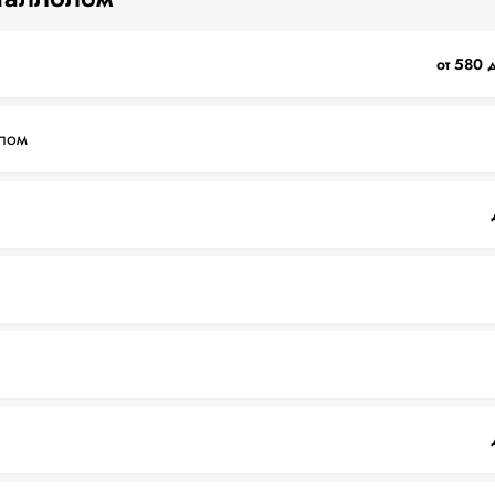
от 580 
лом