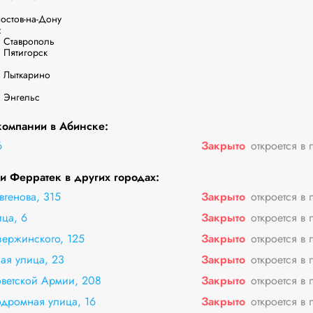
стов-на-Дону



 Ставрополь

 Пятигорск

 Лыткарино

. Энгельс
омпании в Абинске:
6
Закрыто
откроется в 
 Ферратек в других городах:
генова, 315
Закрыто
откроется в 
ца, 6
Закрыто
откроется в 
ержинского, 125
Закрыто
откроется в 
ая улица, 23
Закрыто
откроется в 
ветской Армии, 208
Закрыто
откроется в 
дромная улица, 16
Закрыто
откроется в 