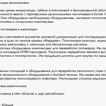
ными включениями

им ценам аккумуляторы, кабели в пластиковой и бронированной оболо
ожности вместе с партнерскими организациями насчитывается более 1
 Они оборудованы необходимым оборудованием, налажена логистичес
иниями и складскими комплексами.

полимеров и макулатуры

ии скапливается множество архивной документации для последующего 
ь в один из пунктов приема «Ферратек». Пластиковые канистры, ящики,
ожно реализовать с наличным или безналичным расчетом.

лолома оборудованы комплексами для переработки полимеров. Мы пре
а полимеров НПВО-приставкой. Результатом переработки являются выс
ластики и полипропилен. Эта продукция доступна для покупки по самы
енных площадей и оборудования для переработки различного лома со
и промышленного оборудования и бытовой техники. Мы имеем всё нео
 экспертизы утилизируемого инвентаря. Утилизируем сложное медицин
иема металлолома

ожены в пяти областях и двух республиках:

. Южный
