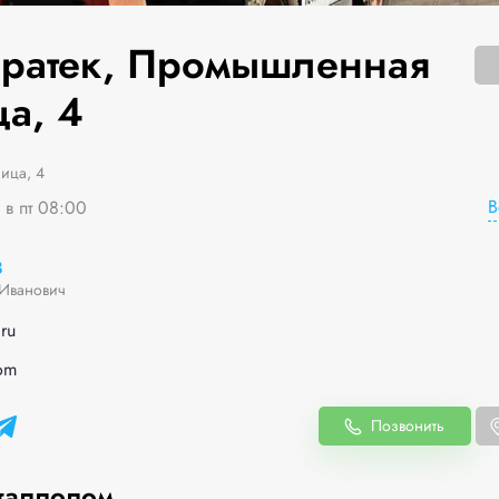
ратек, Промышленная
ца, 4
ица, 4
В
 в пт 08:00
8
Иванович
ru
com
Позвонить
таллолом