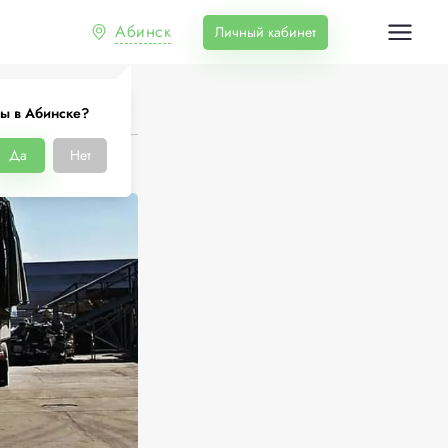
Абинск
Личный кабинет
ы в Абинске?
Да
Нет