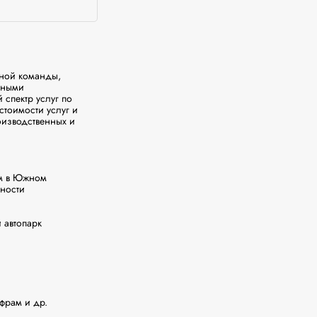
ной команды, 
ными 
пектр услуг по 
тоимости услуг и 
изводственных и 
м в Южном 
ности 
автопарк 
рам и др.
