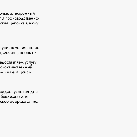
чке, электронный 
40 производственно-
кая цепочка между 
уничтожения, но ее 
 мебель, пленка и 
доставляем услугу 
ококачественный 
м низким ценам.

здает условия для 
бходимое для 
ское оборудование.
