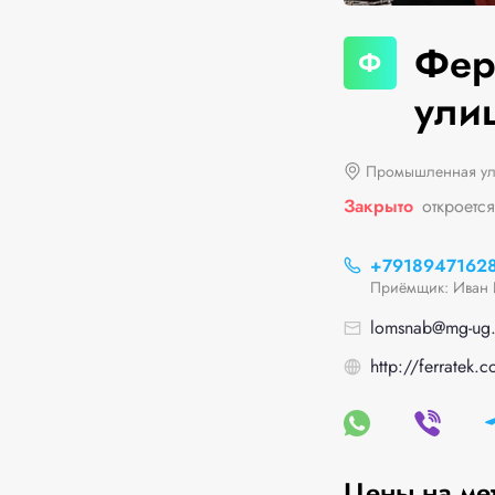
Фер
Ф
ули
Промышленная ул
Закрыто
откроется
+7918947162
Приёмщик: Иван 
lomsnab@mg-ug.
http://ferratek.
Цены на ме