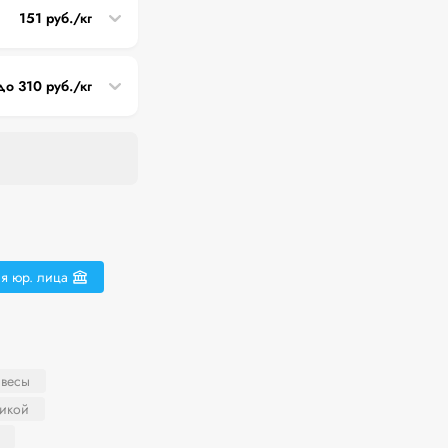
151 руб./кг
до 310 руб./кг
я юр. лица
 весы
никой