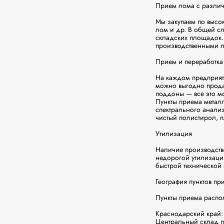
Прием лома с различ
Мы закупаем по высок
лом и др. В общей сл
складских площадок.
производственными л
Прием и переработка 
На каждом предприят
можно выгодно продат
поддоны — все это м
Пункты приема метал
спектрального анализ
чистый полистирол, п
Утилизация

Наличие производств
недорогой утилизаци
быстрой технической
География пунктов пр
Пункты приема распол
Краснодарский край:

Центральный склад п