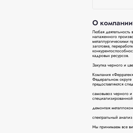
О компании
Любая деятельность в
налаженного произво
металлургическими пр
заготовке, переработ
конкурентоспособност
кадровых ресурсов.

Закупка черного и цве
Компания «Ферратек»
Федеральном округе 
предоставляются след
самовывоз черного и 
специализированной т
демонтаж металлокон
спектральный анализ 
Мы принимаем все вид