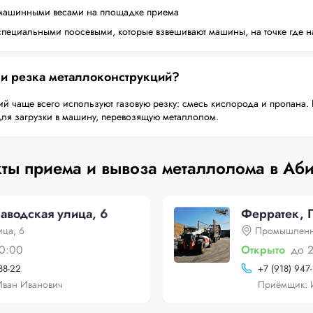
машинными весами на площадке приема
пециальными поосевыми, которые взвешивают машины, на точке где н
 и резка металлоконструкций?
й чаще всего используют газовую резку: смесь кислорода и пропана. 
для загрузки в машину, перевозящую металлолом.
ты приема и вывоза металлолома в Аб
аводская улица, 6
Ферратек, 
ица, 6
Промышленна
0:00
Открыто
до 
88-22
+
7 (918) 947
Иван Иванович
Приёмщик: 