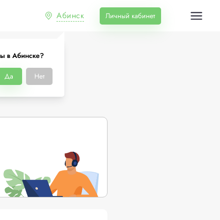
Абинск
Личный кабинет
ы в Абинске?
е
Да
Нет