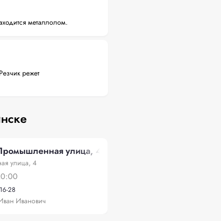
аходится металлолом.
Резчик режет
инске
Промышленная улица, 4
я улица, 4
20:00
-16-28
Иван Иванович