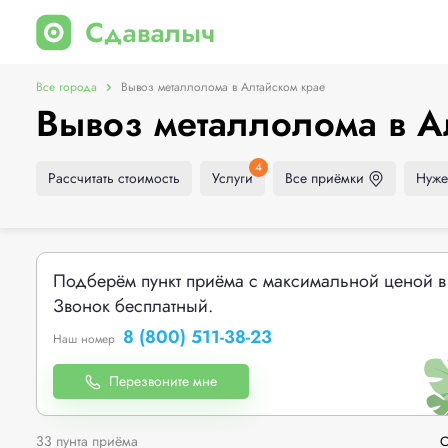
Все города
Вывоз металлолома в Алтайском крае
Вывоз металлолома в А
4
Рассчитать стоимость
Услуги
Все приёмки
Нуже
Подберём пункт приёма с максимальной ценой в
Звонок бесплатный.
8 (800) 511-38-23
Наш номер
Перезвоните мне
33 пунта приёма
С