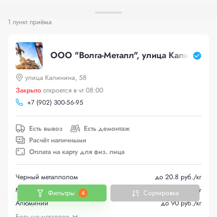
1 пункт приёма
ООО "Волга-Металл", улица Калинина, 
улица Калинина, 58
Закрыто
откроется в чт 08:00
+
7 (902) 300-56-95
Есть вывоз
Есть демонтаж
Расчёт наличными
Оплата на карту для физ. лица
Черный металлолом
до 20.8 руб./кг
Медь
до 575 руб./кг
Фильтры
Сортировка
4
Алюминий
до 90 руб./кг
Больше металлов