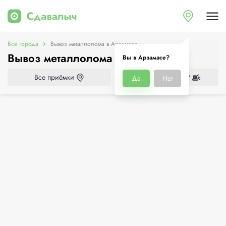
Все города
Вывоз металлолома в Арзамасе
Вывоз металлолома в Арзамасе
Вы в Арзамасе?
Все приёмки
Нужен демонтаж?
Да
Нет