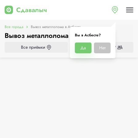
Все города
Вывоз металлолома в Асбесте
Вывоз металлолома в Асбесте
Вы в Асбесте?
Все приёмки
Нужен демонтаж?
Да
Нет