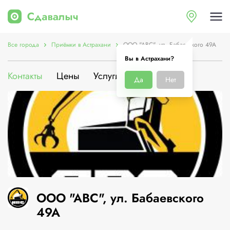
Все города
Приёмки в Астрахани
ООО "АВС", ул. Бабаевского 49А
Вы в Астрахани?
Контакты
Цены
Услуги
О компании
Да
Нет
ООО "АВС", ул. Бабаевского
49А