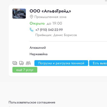
ООО «АльфаТрейд»
Промышленная зона
Открыто
до 19:00
+
7 (910) 542-22-99
Приёмщик: Денис Борисов
Алюминий
Нержавейка
Погрузка и разгрузка техникой
Есть выв
ещё 7 услуг
Пользовательское соглашение