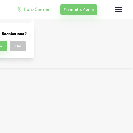
Балабаново
Личный кабинет
в Балабаново?
а
Нет