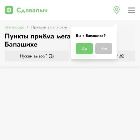
Все города
Приёмки в Балашихе
Пункты приёма металлолома в
Вы в Балашихе?
Балашихе
Да
Нет
Нужен вывоз?
Нужен демонтаж?