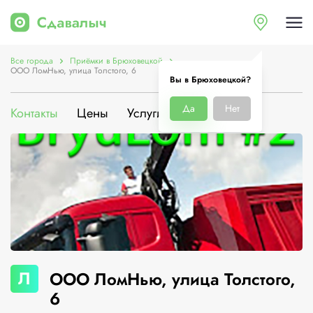
Все города
Приёмки в Брюховецкой
ООО ЛомНью, улица Толстого, 6
Вы в Брюховецкой?
Да
Нет
Контакты
Цены
Услуги
О компании
Л
ООО ЛомНью, улица Толстого,
6