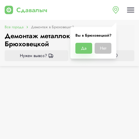
Все города
Демонтаж в Брюховецкой
Демонтаж металлоконструкций в
Вы в Брюховецкой?
Брюховецкой
Да
Нет
Нужен вывоз?
Все приёмки