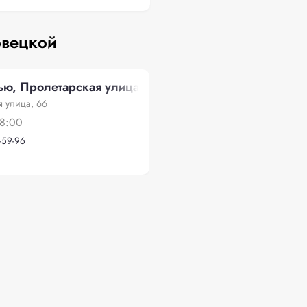
овецкой
, Пролетарская улица, 66
 улица, 66
18:00
-59-96