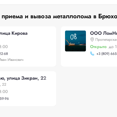
 приема и вывоза металлолома в Брюх
лица Кирова
ООО ЛомНью
Пролетарская
8:00
Открыто
до 
22-68
+
3 (809) 665
Иван Иванович
, улица Зикран, 22
, 22
8:00
-59-96