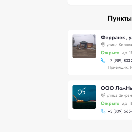
Пункты
Ферратек, у
улица Кирова
Открыто
до 1
+
7 (989) 833-
Приёмщик: 
ООО ЛомНью
улица Зикран
Открыто
до 1
+
3 (809) 665