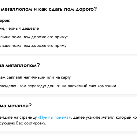
а металлолом и как сдать лом дорого?
торов:
оже, черный дешевле
ольше лома, тем дороже его примут
ольше лома, тем дороже его примут
 за металлолом?
вам заплатят наличными или на карту
водство - вам переведут деньги на расчетный счет компании
ема металла?
ейдите на страницу
«Пункты приема»
, далее укажите металл который хо
есующую Вас сортировку.