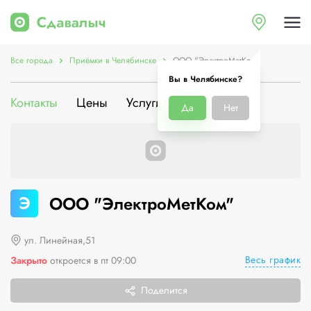
Все города
Приёмки в Челябинске
ООО "ЭлектроМетКом"
Вы в Челябинске?
Контакты
Цены
Услуги
О компании
Да
Нет
Э
ООО "ЭлектроМетКом"
ул. Линейная,51
Весь график
Закрыто
откроется в пт 09:00
Поделится