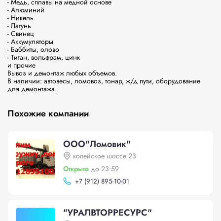
- Медь, сплавы на медной основе

- Алюминий

- Никель

- Латунь

- Свинец

- Аккумуляторы

- Баббиты, олово

- Титан, вольфрам, цинк

и прочие

Вывоз и демонтаж любых объемов.

В наличии: автовесы, ломовоз, тонар, ж/д пути, оборудование 
для демонтажа.
Похожие компании
ООО"Ломовик"
копейское шоссе 23
Открыто
до 23:59
+
7 (912) 895-10-01
"УРАЛВТОРРЕСУРС"