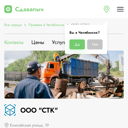
Все города
Приёмки в Челябинске
ООО "СТК"
Вы в Челябинске?
Контакты
Цены
Услуги
О компании
Да
Нет
ООО "СТК"
Енисейская улица, 19