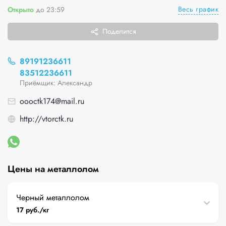
Весь график
Открыто
до 23:59
Поделится
89191236611
83512236611
Приёмщик: Александр
oooctk174@mail.ru
http://vtorctk.ru
Цены на металлолом
Черный металлолом
17 руб./кг