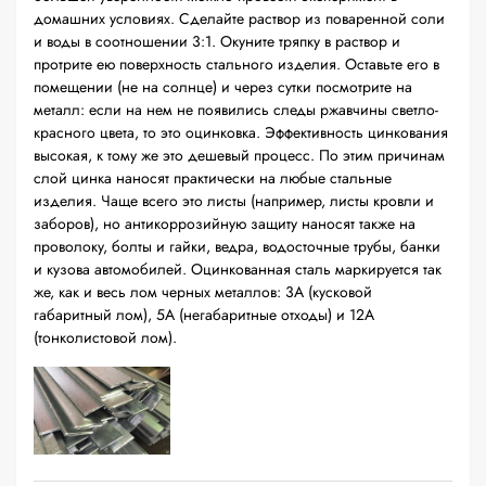
домашних условиях. Сделайте раствор из поваренной соли
и воды в соотношении 3:1. Окуните тряпку в раствор и
протрите ею поверхность стального изделия. Оставьте его в
помещении (не на солнце) и через сутки посмотрите на
металл: если на нем не появились следы ржавчины светло-
красного цвета, то это оцинковка. Эффективность цинкования
высокая, к тому же это дешевый процесс. По этим причинам
слой цинка наносят практически на любые стальные
изделия. Чаще всего это листы (например, листы кровли и
заборов), но антикоррозийную защиту наносят также на
проволоку, болты и гайки, ведра, водосточные трубы, банки
и кузова автомобилей. Оцинкованная сталь маркируется так
же, как и весь лом черных металлов: 3А (кусковой
габаритный лом), 5А (негабаритные отходы) и 12А
(тонколистовой лом).