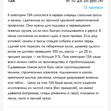
от 10 до 26 руб./кг
13А
13 приёмок
К категории 13А относятся в первую очередь стальные тросы
и канаты, сделанные из прочной крученой металлической
проволоки. Они нужны для подъема и перемещения
тяжелых грузов, из-за чего быстро изнашиваются и рвутся. В
таком состоянии их можно сдать в пункт приема. Есть ряд
условий: канаты и тросы следует собрать в моток перед
сдачей или порезать на габаритные куски, диаметр одного
мотка не должен превышать 100 см, масса — до 20 кг,
процент засора — не больше 5 %. Лом категории 13А чаще
всего можно найти на производствах и стройплощадках.
Сдаваемым ломом могут быть части грузоподъемной
техники, строительных агрегатов, подъемники в шахтах,
крепления мостов, растяжки, которые удерживают антенны
или табло… Цена за лом 13А будет выше, если изделия
изготовлены из чистой стали (без примесей), не имеют
дефектов (например, следы ржавчины и гари), очищены от
песка, пыли и прочей грязи.