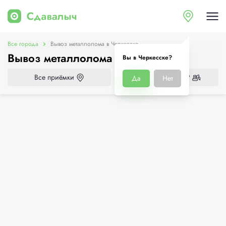
Все города
Вывоз металлолома в Черкесске
Вывоз металлолома в Черкесске
Вы в Черкесске?
Все приёмки
Нужен демонтаж?
Да
Нет