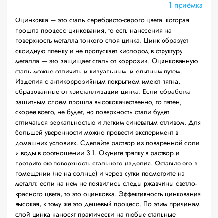
1 приёмка
Оцинковка — это сталь серебристо-серого цвета, которая
прошла процесс цинкования, то есть нанесения на
поверхность металла тонкого слоя цинка. Цинк образует
оксидную пленку и не пропускает кислород в структуру
металла — это защищает сталь от коррозии. Оцинкованную
сталь можно отличить и визуальным, и опытным путем.
Изделия с антикоррозийным покрытием имеют пятна,
образованные от кристаллизации цинка. Если обработка
защитным слоем прошла высококачественно, то пятен,
скорее всего, не будет, но поверхность стали будет
отличаться зеркальностью и легким синеватым отливом. Для
большей уверенности можно провести эксперимент в
домашних условиях. Сделайте раствор из поваренной соли
и воды в соотношении 3:1. Окуните тряпку в раствор и
протрите ею поверхность стального изделия. Оставьте его в
помещении (не на солнце) и через сутки посмотрите на
металл: если на нем не появились следы ржавчины светло-
красного цвета, то это оцинковка. Эффективность цинкования
высокая, к тому же это дешевый процесс. По этим причинам
слой цинка наносят практически на любые стальные