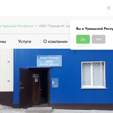
в Чувашской Республике
ООО "Партнер М", улица Хузангая, 18
Вы в Чувашской Респ
Да
Нет
ены
Услуги
О компании