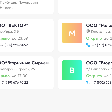
Приёмщик: Ломовозкин
Николай
О "ВЕКТОР"
ООО "Метал
М
пр.Мира, 3 Б
Керамзитовы
крыто
до 23:59
Открыто
до 
+
7 (835) 225-81-52
+
7 (917) 078
О"Вторичные Сырьевые Ресурсы"
ООО "Втор
В
Лапсарский проезд 25
Лапсарский 
крыто
до 17:00
Открыто
до 
+
7 (919) 676-70-22
+
7 (902) 328