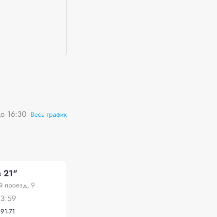
о 16:30
Весь график
 21"
й проезд, 9
23:59
-91-71