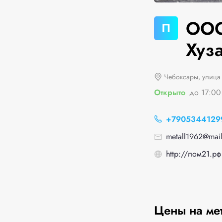
ООО
П
Хуза
Чебоксары, улица 
Открыто
до 17:00
+7905344129
metall1962@mail
http://лом21.рф
Цены на ме