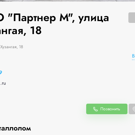
 "Партнер М", улица
нгая, 18
Хузангая, 18
В
9
.ru
Позвонить
таллолом