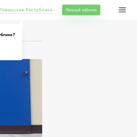
Чувашская Республика
Личный кабинет
ублике?