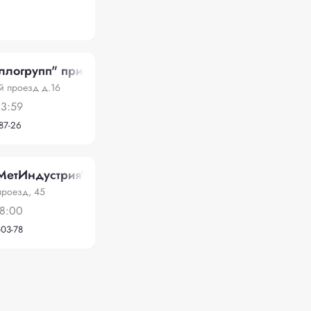
логрупп" прием лома металлов
й проезд д.16
23:59
-87-26
МетИндустрия"
проезд, 45
18:00
-03-78