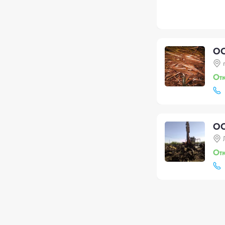
ОО
От
ОО
От