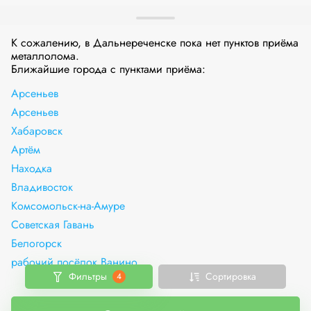
К сожалению, в Дальнереченске пока нет пунктов приёма
металлолома.
Ближайшие города с пунктами приёма:
Арсеньев
Арсеньев
Хабаровск
Артём
Находка
Владивосток
Комсомольск-на-Амуре
Советская Гавань
Белогорск
рабочий посёлок Ванино
Фильтры
Сортировка
4