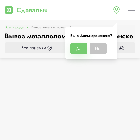
Все города
Вывоз металлолома в Дальнереченске
Вывоз металлолома в Дальнереченске
Вы в Дальнереченске?
Все приёмки
Нужен демонтаж?
Да
Нет