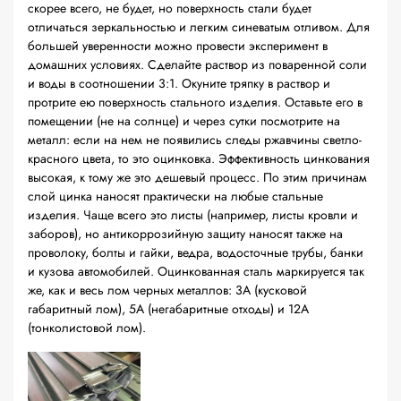
скорее всего, не будет, но поверхность стали будет
отличаться зеркальностью и легким синеватым отливом. Для
большей уверенности можно провести эксперимент в
домашних условиях. Сделайте раствор из поваренной соли
и воды в соотношении 3:1. Окуните тряпку в раствор и
протрите ею поверхность стального изделия. Оставьте его в
помещении (не на солнце) и через сутки посмотрите на
металл: если на нем не появились следы ржавчины светло-
красного цвета, то это оцинковка. Эффективность цинкования
высокая, к тому же это дешевый процесс. По этим причинам
слой цинка наносят практически на любые стальные
изделия. Чаще всего это листы (например, листы кровли и
заборов), но антикоррозийную защиту наносят также на
проволоку, болты и гайки, ведра, водосточные трубы, банки
и кузова автомобилей. Оцинкованная сталь маркируется так
же, как и весь лом черных металлов: 3А (кусковой
габаритный лом), 5А (негабаритные отходы) и 12А
(тонколистовой лом).