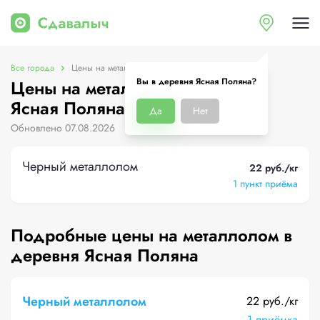
Все города
Цены на металлолом в деревня Ясная Поляна
Вы в деревня Ясная Поляна?
Цены на металлолом в деревня
Ясная Поляна
Да
Нет
Обновлено 07.08.2026
Черный металлолом
22 руб./кг
1 пункт приёма
Подробные цены на металлолом в
деревня Ясная Поляна
Черный металлолом
22 руб./кг
1 приёмка