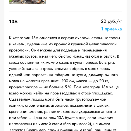
22 руб./кг
13А
1 приёмка
К категории 13А относятся в первую очередь стальные тросы
и канаты, сделанные из прочной крученой металлической
проволоки. Они нужны для подъема и перемещения
тяжелых грузов, из-за чего быстро изнашиваются и рвутся. В
таком состоянии их можно сдать в пункт приема. Есть ряд
условий: канаты и тросы следует собрать в моток перед
сдачей или порезать на габаритные куски, диаметр одного
мотка не должен превышать 100 см, масса — до 20 кг,
процент засора — не больше 5 %. Лом категории 13А чаще
всего можно найти на производствах и стройплощадках.
Сдаваемым ломом могут быть части грузоподъемной
техники, строительных агрегатов, подъемники в шахтах,
крепления мостов, растяжки, которые удерживают антенны
или табло… Цена за лом 13А будет выше, если изделия
изготовлены из чистой стали (без примесей), не имеют
дефектов (например, следы ржавчины и гари), очищены от