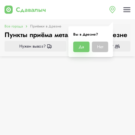
Все города
Приёмки в Дрезне
Пункты приёма металлолома в Дрезне
Вы в Дрезне?
Нужен вывоз?
Нужен демонтаж?
Да
Нет