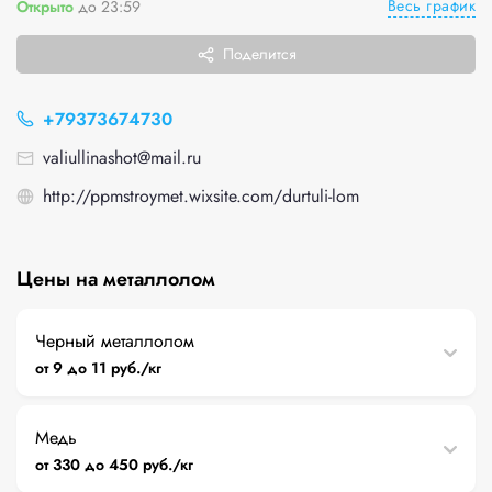
Весь график
Открыто
до 23:59
Поделится
+79373674730
valiullinashot@mail.ru
http://ppmstroymet.wixsite.com/durtuli-lom
Цены на металлолом
Черный металлолом
от 9 до 11 руб./кг
Медь
от 330 до 450 руб./кг