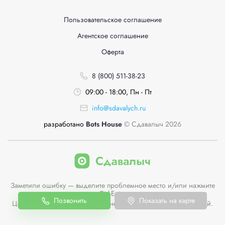
Пользовательское соглашение
Агентское соглашение
Оферта
8 (800) 511-38-23
09:00 - 18:00, Пн - Пт
info@sdavalych.ru
разработано
Bots House
© Сдавалыч 2026
Заметили ошибку — выделите проблемное место и/или нажмите
Ctrl-Enter
Позвонить
Показать на карте
Цены пунктов приема на сайте не являются публичной офертой.