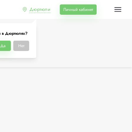
Дюртюли
Личный кабинет
 в Дюртюлях?
Да
Нет