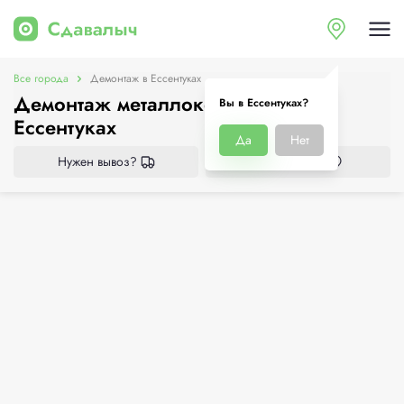
Все города
Демонтаж в Ессентуках
Демонтаж металлоконструкций в
Вы в Ессентуках?
Ессентуках
Да
Нет
Нужен вывоз?
Все приёмки