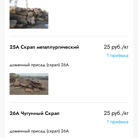
25 руб./кг
25A Скрап металлургический
1 приёмка
доменный присад (скрап) 26А
25 руб./кг
26A Чугунный Скрап
1 приёмка
доменный присад (скрап) 26А