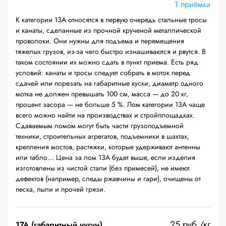
1 приёмка
К категории 13А относятся в первую очередь стальные тросы
и канаты, сделанные из прочной крученой металлической
проволоки. Они нужны для подъема и перемещения
тяжелых грузов, из-за чего быстро изнашиваются и рвутся. В
таком состоянии их можно сдать в пункт приема. Есть ряд
условий: канаты и тросы следует собрать в моток перед
сдачей или порезать на габаритные куски, диаметр одного
мотка не должен превышать 100 см, масса — до 20 кг,
процент засора — не больше 5 %. Лом категории 13А чаще
всего можно найти на производствах и стройплощадках.
Сдаваемым ломом могут быть части грузоподъемной
техники, строительных агрегатов, подъемники в шахтах,
крепления мостов, растяжки, которые удерживают антенны
или табло… Цена за лом 13А будет выше, если изделия
изготовлены из чистой стали (без примесей), не имеют
дефектов (например, следы ржавчины и гари), очищены от
песка, пыли и прочей грязи.
25 руб./кг
17А (габаритный чугун)