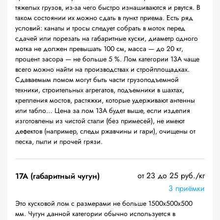
тяжелых грузов, из-за чего быстро изнашиваются и рвутся. В
таком состоянии их можно сдать в пункт приема. Есть ряд
условий: канаты и тросы следует собрать в моток перед
сдачей или порезать на габаритные куски, диаметр одного
мотка не должен превышать 100 см, масса — до 20 кг,
процент засора — не больше 5 %. Лом категории 13А чаще
всего можно найти на производствах и стройплощадках.
Сдаваемым ломом могут быть части грузоподъемной
техники, строительных агрегатов, подъемники в шахтах,
крепления мостов, растяжки, которые удерживают антенны
или табло… Цена за лом 13А будет выше, если изделия
изготовлены из чистой стали (без примесей), не имеют
дефектов (например, следы ржавчины и гари), очищены от
песка, пыли и прочей грязи.
от 23 до 25 руб./кг
17А (габаритный чугун)
3 приёмки
Это кусковой лом с размерами не больше 1500х500х500
мм. Чугун данной категории обычно используется в